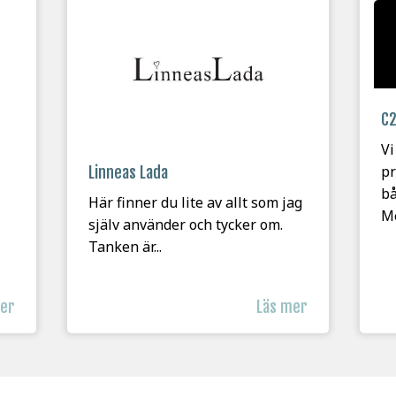
C2
Vi
pr
Linneas Lada
bå
Här finner du lite av allt som jag
Me
själv använder och tycker om.
Tanken är...
mer
Läs mer