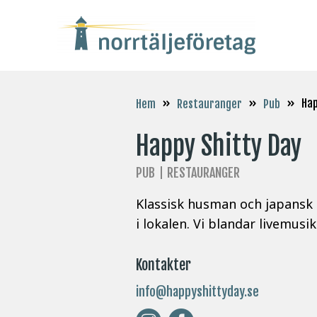
»
»
»
Hap
Hem
Restauranger
Pub
Happy Shitty Day
PUB
RESTAURANGER
Klassisk husman och japansk 
i lokalen. Vi blandar livemus
Kontakter
info@happyshittyday.se