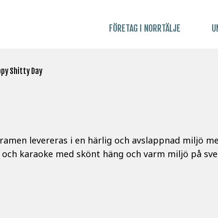
FÖRETAG I NORRTÄLJE
U
py Shitty Day
ramen levereras i en härlig och avslappnad miljö m
ik och karaoke med skönt häng och varm miljö på sv