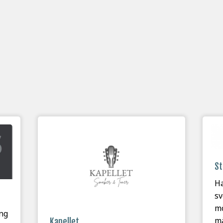
St
Ha
sv
mö
ng
mä
Kapellet