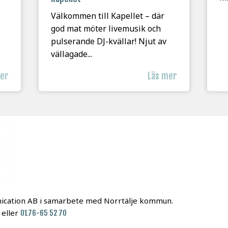
Välkommen till Kapellet – där
god mat möter livemusik och
pulserande DJ-kvällar! Njut av
vällagade...
mer
Läs mer
nication AB i samarbete med Norrtälje kommun.
eller
0176-65 52 70