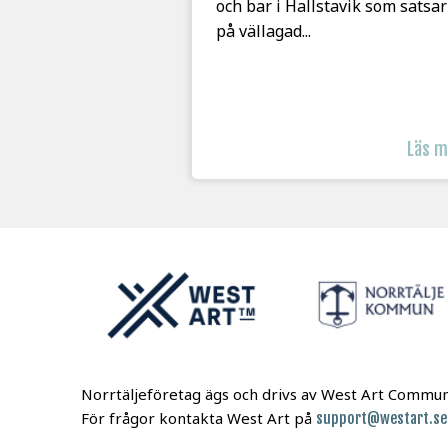
och bar i Hallstavik som satsar
på vällagad...
Läs 
Norrtäljeföretag ägs och drivs av West Art Commu
För frågor kontakta West Art på
support@westart.se