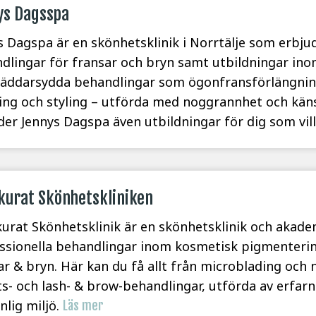
ys Dagsspa
s Dagspa är en skönhetsklinik i Norrtälje som erbju
dlingar för fransar och bryn samt utbildningar in
räddarsydda behandlingar som ögonfransförlängning
ing och styling – utförda med noggrannhet och kän
der Jennys Dagspa även utbildningar för dig som vill 
kurat Skönhetskliniken
urat Skönhetsklinik är en skönhetsklinik och akade
ssionella behandlingar inom kosmetisk pigmentering
ar & bryn. Här kan du få allt från microblading och
ts- och lash- & brow-behandlingar, utförda av erfarn
nlig miljö.
Läs mer