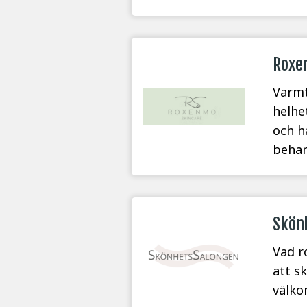
Roxe
Varmt
helhe
och h
behan
Skön
Vad r
att s
välko