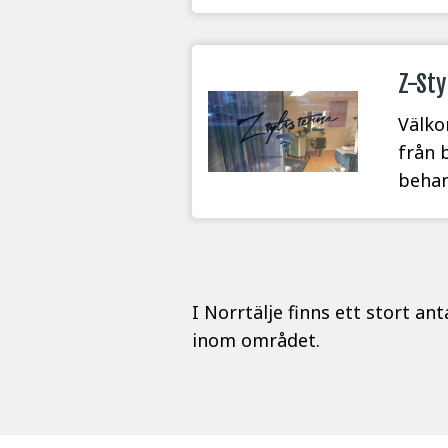
Z-Sty
Välko
från 
behan
I Norrtälje finns ett stort an
inom området.