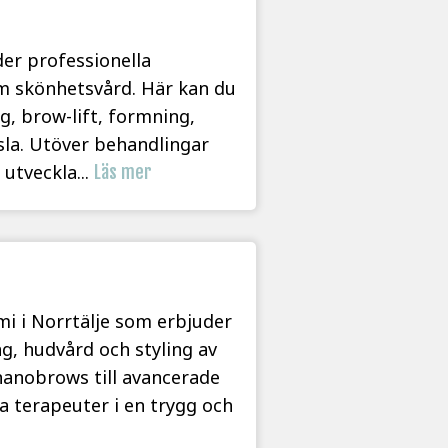
der professionella
om skönhetsvård. Här kan du
, brow-lift, formning,
sla. Utöver behandlingar
utveckla...
Läs mer
mi i Norrtälje som erbjuder
, hudvård och styling av
 nanobrows till avancerade
a terapeuter i en trygg och