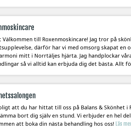
nmoskincare
 Välkommen till Roxenmoskincare! Jag tror på skö
tsupplevelse, därför har vi med omsorg skapat en o
armoni mitt i Norrtäljes hjärta. Jag handplockar vå
dlingar så vi alltid kan erbjuda dig det bästa. Allt f
hetssalongen
oligt att du har hittat till oss på Balans & Skönhet i
kämma bort dig själv en stund. Vi erbjuder en hel de
mmen att boka din nästa behandling hos oss!
Läs me