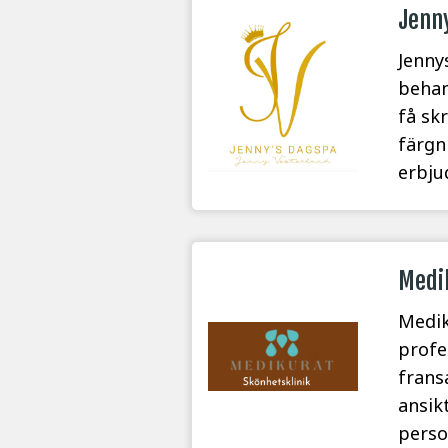
Jenn
Jenny
behan
få sk
färgn
erbju
Medi
Medik
profe
frans
ansik
perso