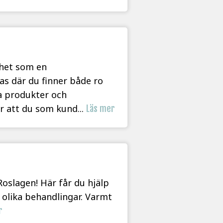
nhet som en
as där du finner både ro
ra produkter och
ör att du som kund...
Läs mer
 Roslagen! Här får du hjälp
l olika behandlingar. Varmt
r