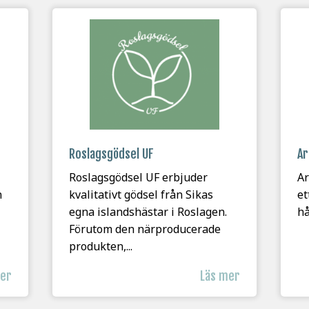
Roslagsgödsel UF
Ar
Roslagsgödsel UF erbjuder
Ar
n
kvalitativt gödsel från Sikas
et
egna islandshästar i Roslagen.
hå
Förutom den närproducerade
produkten,...
mer
Läs mer