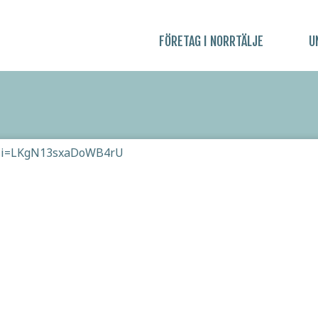
FÖRETAG I NORRTÄLJE
U
?si=LKgN13sxaDoWB4rU