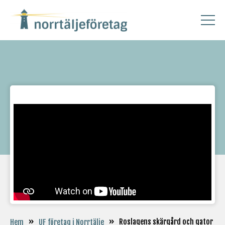
»
»
Roslagens skärgård och gator
Hem
UF företag i Norrtälje