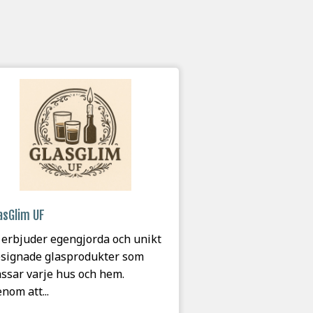
asGlim UF
 erbjuder egengjorda och unikt
signade glasprodukter som
ssar varje hus och hem.
nom att...