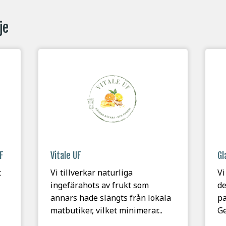
je
F
Vitale UF
Gl
t
Vi tillverkar naturliga
Vi
ingefärahots av frukt som
de
annars hade slängts från lokala
pa
matbutiker, vilket minimerar...
Ge