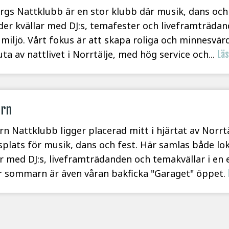
gs Nattklubb är en stor klubb där musik, dans och f
der kvällar med DJ:s, temafester och liveframträdand
 miljö. Vårt fokus är att skapa roliga och minnesvär
juta av nattlivet i Norrtälje, med hög service och...
Lä
ern
rn Nattklubb ligger placerad mitt i hjärtat av Norrt
plats för musik, dans och fest. Här samlas både lo
ar med DJ:s, liveframträdanden och temakvällar i en e
 sommarn är även våran bakficka "Garaget" öppet.