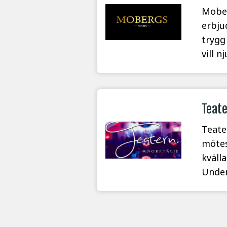
Mober
erbju
trygg
vill n
Teat
Teate
mötes
kväll
Under