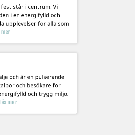
est står i centrum. Vi
en i en energifylld och
da upplevelser för alla som
s mer
älje och är en pulserande
kalbor och besökare för
nergifylld och trygg miljö.
Läs mer