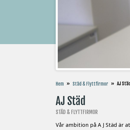
»
»
AJ Stä
Hem
Städ & Flyttfirmor
AJ Städ
STÄD & FLYTTFIRMOR
Vår ambition på A J Städ är a