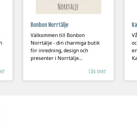
Bonbon Norrtälje
Ka
a
Välkommen till Bonbon
Vå
h
Norrtälje - din charmiga butik
oc
för inredning, design och
en
presenter i Norrtälje....
Ka
mer
Läs mer