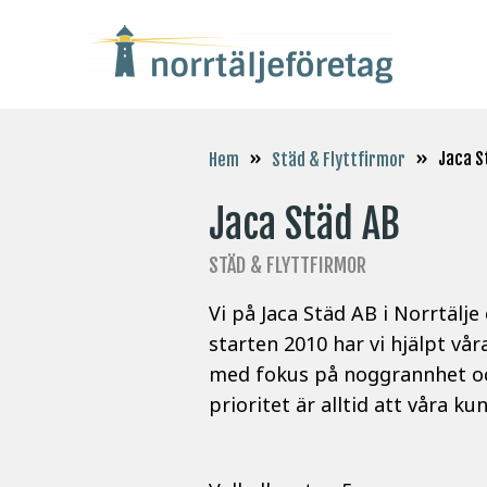
»
»
Jaca S
Hem
Städ & Flyttfirmor
Jaca Städ AB
STÄD & FLYTTFIRMOR
Vi på Jaca Städ AB i Norrtälj
starten 2010 har vi hjälpt v
med fokus på noggrannhet och 
prioritet är alltid att våra k