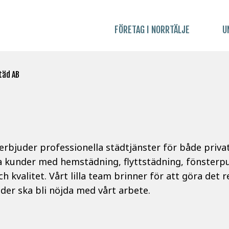
FÖRETAG I NORRTÄLJE
U
täd AB
e erbjuder professionella städtjänster för både priv
åra kunder med hemstädning, flyttstädning, fönster
kvalitet. Vårt lilla team brinner för att göra det 
under ska bli nöjda med vårt arbete.