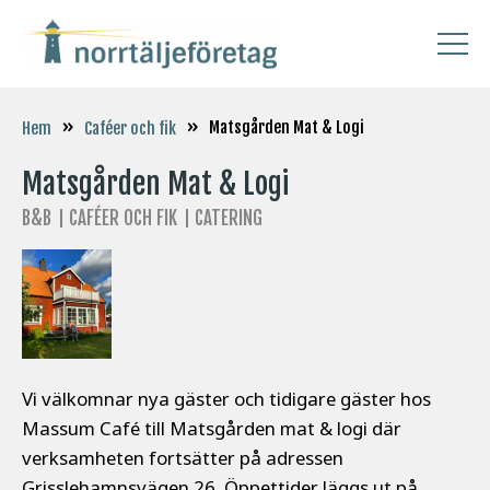
»
»
Matsgården Mat & Logi
Hem
Caféer och fik
Matsgården Mat & Logi
B&B
CAFÉER OCH FIK
CATERING
Vi välkomnar nya gäster och tidigare gäster hos
Massum Café till Matsgården mat & logi där
verksamheten fortsätter på adressen
Grisslehamnsvägen 26. Öppettider läggs ut på