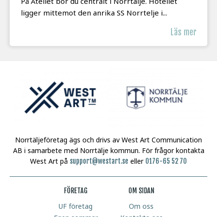
På Åtellet bor du centralt i Norrtälje. Hotellet
ligger mittemot den anrika SS Norrtelje i...
Läs mer
Norrtäljeföretag ägs och drivs av West Art Communication
AB i samarbete med Norrtälje kommun.
För frågor kontakta
West Art på
eller
support@westart.se
0176-65 52 70
FÖRETAG
OM SIDAN
UF företag
Om oss