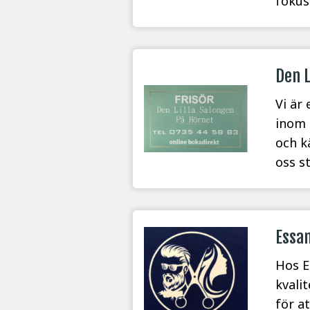
fokus
Den L
Vi är
inom 
och k
oss s
Essam
Hos E
kvali
för a