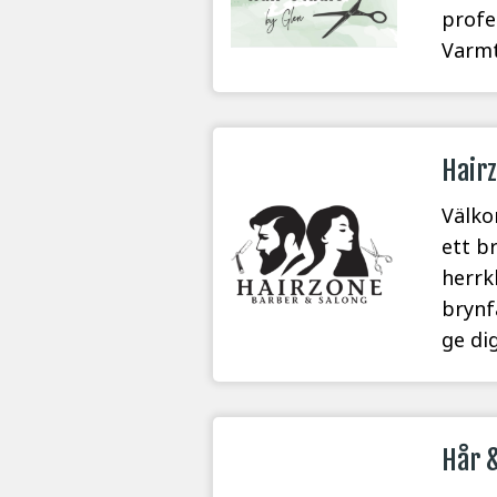
profe
Varmt
Hair
Välko
ett b
herrk
brynf
ge di
Hår &