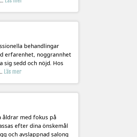
..
Läs mer
essionella behandlingar
ed erfarenhet, noggrannhet
na sig sedd och nöjd. Hos
..
Läs mer
a åldrar med fokus på
assas efter dina önskemål
rygg och avslappnad salong