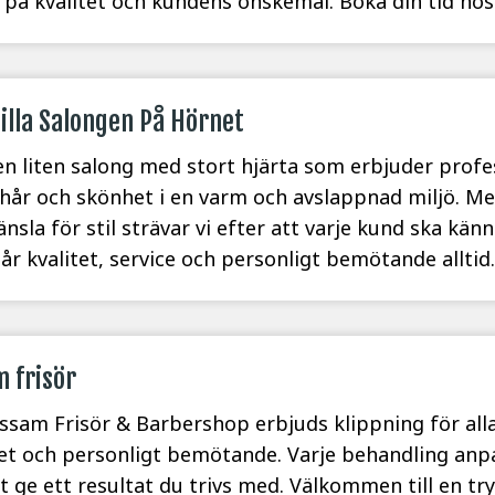
 på kvalitet och kundens önskemål. Boka din tid hos.
illa Salongen På Hörnet
 en liten salong med stort hjärta som erbjuder prof
hår och skönhet i en varm och avslappnad miljö. M
änsla för stil strävar vi efter att varje kund ska kän
tår kvalitet, service och personligt bemötande alltid.
 frisör
ssam Frisör & Barbershop erbjuds klippning för all
tet och personligt bemötande. Varje behandling anp
tt ge ett resultat du trivs med. Välkommen till en t