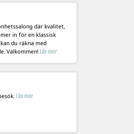
nhetssalong där kvalitet,
mer in för en klassisk
, kan du räkna med
nde. Välkommen!
Läs mer
-besök.
Läs mer