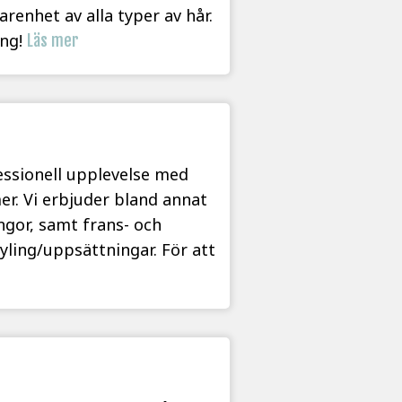
renhet av alla typer av hår.
ong!
Läs mer
essionell upplevelse med
er. Vi erbjuder bland annat
ngor, samt frans- och
yling/uppsättningar. För att