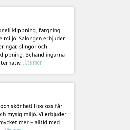
onell klippning, färgning
 miljö. Salongen erbjuder
eringar, slingor och
lippning. Behandlingarna
ternativ...
Läs mer
l och skönhet! Hos oss får
h mysig miljö. Vi erbjuder
 mycket mer – alltid med