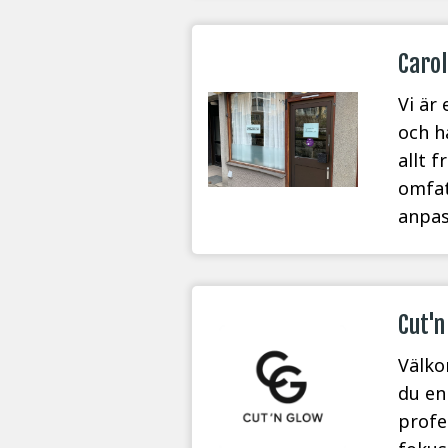
Carol
Vi är
och h
allt 
omfat
anpas
Cut'n
Välko
du en
profe