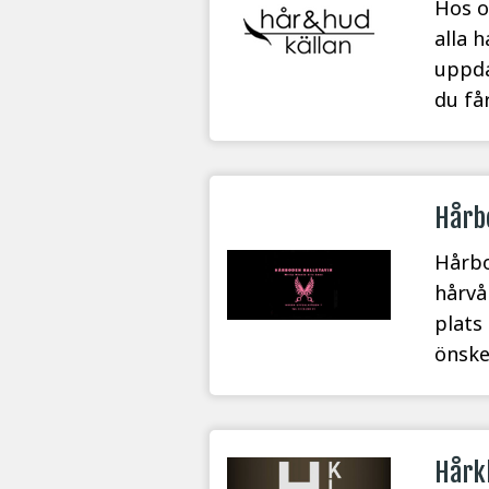
Hos os
alla 
uppda
du får
Hårb
Hårbo
hårvå
plats 
önsk
Hårkl