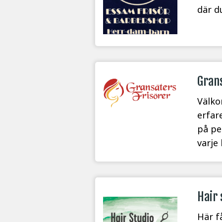
där d
Grans
Välko
erfare
på pe
varje
Hair 
Här f