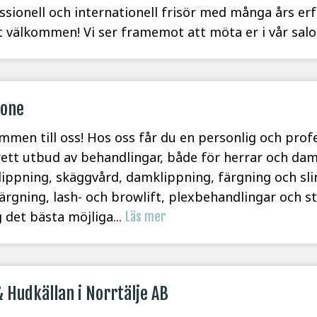
ssionell och internationell frisör med många års erfa
 välkommen! Vi ser framemot att möta er i vår sal
zone
mmen till oss! Hos oss får du en personlig och prof
rett utbud av behandlingar, både för herrar och dam
lippning, skäggvård, damklippning, färgning och sli
ärgning, lash- och browlift, plexbehandlingar och st
g det bästa möjliga...
Läs mer
 Hudkällan i Norrtälje AB