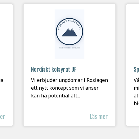
Nordiskt kolsyrat UF
Sp
ga
Vi erbjuder ungdomar i Roslagen
Vå
ett nytt koncept som vi anser
mi
kan ha potential att...
at
bi
mer
Läs mer