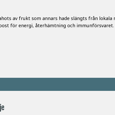
ärahots av frukt som annars hade slängts från lokala
oost för energi, återhämtning och immunförsvaret.
je